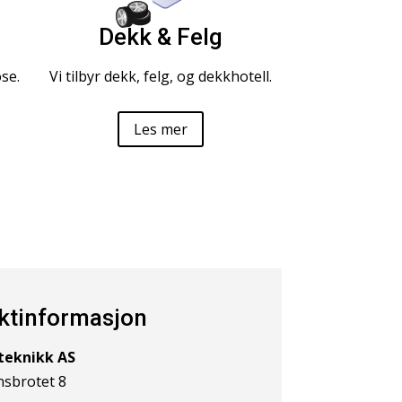
Dekk & Felg
se.
Vi tilbyr dekk, felg, og dekkhotell.
Les mer
ktinformasjon
lteknikk AS
sbrotet 8