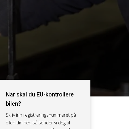
Når skal du EU-kontrollere
bilen?
Skriv inn registreringsnummeret på
bilen din her, så sender vi deg til