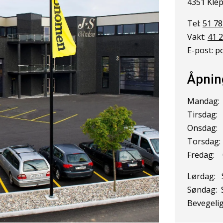
4351 Kle
Tel:
51 78
Vakt:
41 2
E-post:
p
Åpnin
Mandag: 
Tirsdag:
Onsdag: 
Torsdag:
Fredag: 
Lørdag: 
Søndag: 
Bevegelig