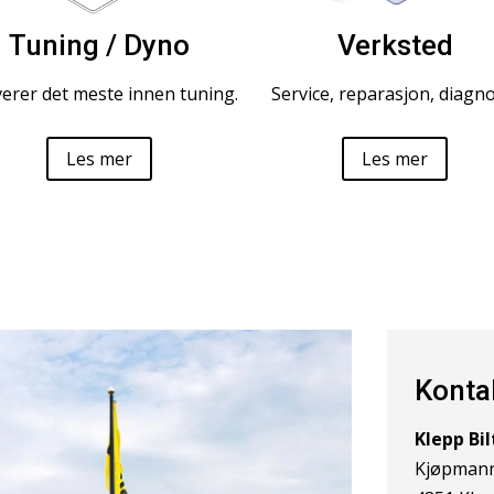
Tuning / Dyno
Verksted
everer det meste innen tuning.
Service, reparasjon, diagno
Les mer
Les mer
Konta
Klepp Bi
Kjøpmann